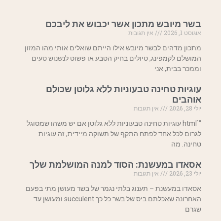
בשר מיובש מתכון אשר יכבוש את ליבכם
אוגוסט 1, 2026
אין תגובות
מתכון מדהים לבשר מיובש אילו הייתם שואלים אותי מהו המזון
המושלם לקמפינג, טיולים בחיק הטבע או פשוט לנשנוש טעים
וממכר בבית, אני
עוגיות טחינה טבעוניות ללא גלוטן שכולם
אוהבים
יולי 28, 2026
אין תגובות
"`html עוגיות טחינה טבעוניות ללא גלוטן אם יש משהו שמסוגל
לגרום לכל אחד לפתח התקף של תשוקה מיידית, זה עוגיות
טחינה. מה
אסאדו במעשנת: הסוד למנה המושלמת שלך
יולי 23, 2026
אין תגובות
אסאדו במעשנת – תענוג בלתי נגמר של בשר מעושן מתי בפעם
האחרונה שאכלתם ביס של בשר כל כך succulent ומעושן עד
שגרם