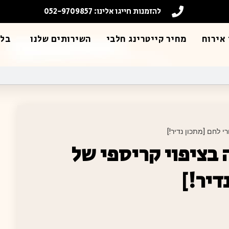
להזמנות חייגו אלינו: 052-9709857
אירוח
מחיר קייטרינג חלבי
השירותים שלנו
בלו
י לחם [מתכון נדיר!]
ה בציפוי קריספי של
דיר!]