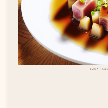
כון לדג טונה