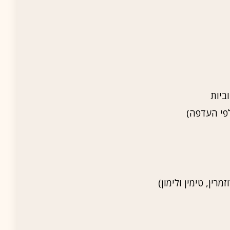
לפי העדפה)
רין, טימין ולימון)