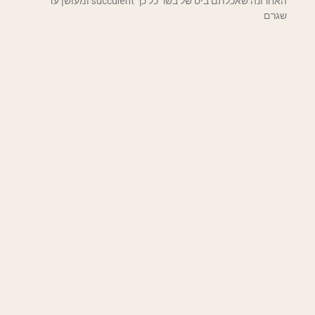
האחרונה שאכלתם ביס של בשר כל כך succulent ומעושן עד
שגרם