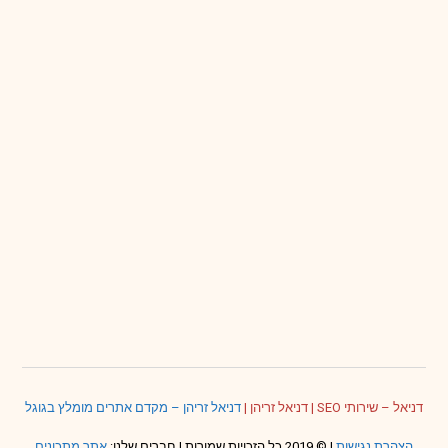
דניאל – שירותי SEO
|
דניאל זריהן
|
דניאל זריהן – מקדם אתרים מומלץ בגוגל
הצהרת נגישות
| © 2019 כל הזכויות שמורות | חברים שלנו:
אתר מתכונים