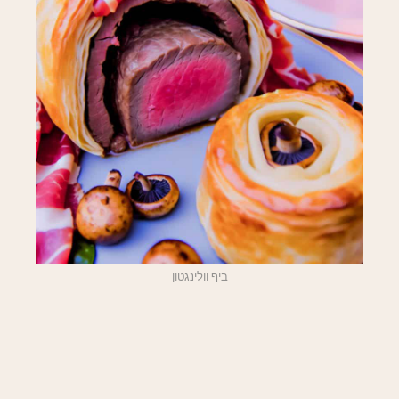
ביף וולינגטון