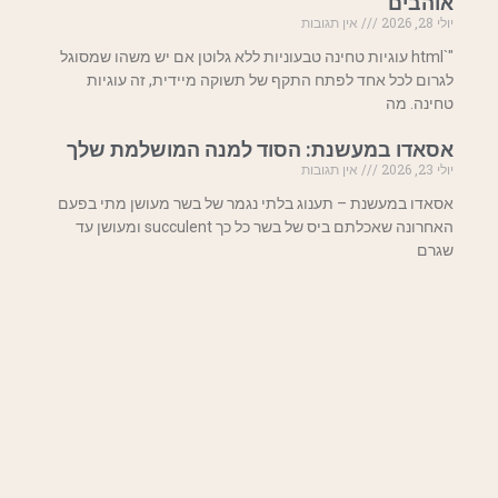
אוהבים
יולי 28, 2026
אין תגובות
"`html עוגיות טחינה טבעוניות ללא גלוטן אם יש משהו שמסוגל
לגרום לכל אחד לפתח התקף של תשוקה מיידית, זה עוגיות
טחינה. מה
אסאדו במעשנת: הסוד למנה המושלמת שלך
יולי 23, 2026
אין תגובות
אסאדו במעשנת – תענוג בלתי נגמר של בשר מעושן מתי בפעם
האחרונה שאכלתם ביס של בשר כל כך succulent ומעושן עד
שגרם