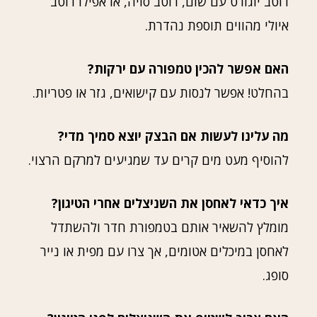
רוטב יוגורט עם שום, רוטב סויה, או אפילו רוטב
איולי מהווים תוספת נהדרת.
האם אפשר להכין טמפורה עם ירקות?
בהחלט! אפשר לנסות עם קישואים, גזר או פטריות.
מה עלינו לעשות אם הבצק יוצא סמיך מדי?
להוסיף מעט מים קרים עד שמגיעים למרקם הרצוי.
איך כדאי לאחסן את השניצלים אחרי הטיגון?
מומלץ להשאיר אותם בטמפורת חדר ולהשתדל
לאחסן במיכלים אטומים, אך צרו עם מפית או נייר
סופג.