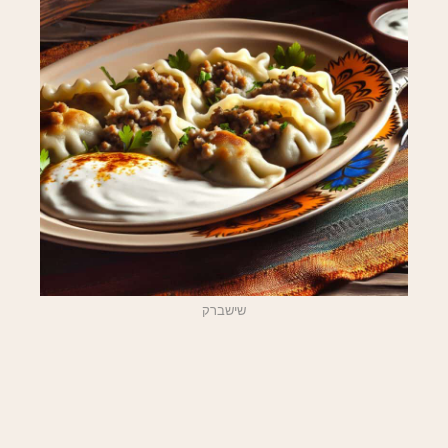
שישברק