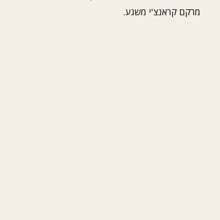
מרקם קראנצ'י משגע.