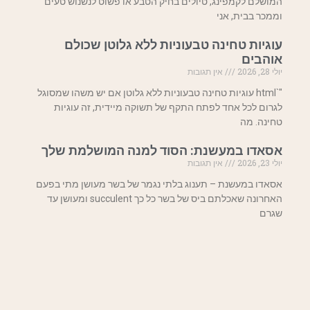
המושלם לקמפינג, טיולים בחיק הטבע או פשוט לנשנוש טעים
וממכר בבית, אני
עוגיות טחינה טבעוניות ללא גלוטן שכולם
אוהבים
יולי 28, 2026
אין תגובות
"`html עוגיות טחינה טבעוניות ללא גלוטן אם יש משהו שמסוגל
לגרום לכל אחד לפתח התקף של תשוקה מיידית, זה עוגיות
טחינה. מה
אסאדו במעשנת: הסוד למנה המושלמת שלך
יולי 23, 2026
אין תגובות
אסאדו במעשנת – תענוג בלתי נגמר של בשר מעושן מתי בפעם
האחרונה שאכלתם ביס של בשר כל כך succulent ומעושן עד
שגרם