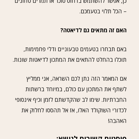
כן, אפשר להשתמש בדחוס סוכר או תמרים טחונים
– הכל תלוי בטעמכם.
האם זה מתאים גם לדיאטה?
באם תבחרו בטעמים טבעוניים ודלי פחמימות,
תוכלו בהחלט להתאים את המתכון לדיאטות שונות.
אם המאמר הזה נתן לכם השראה, אני ממליץ
לשתף את המתכון עם כולם, במיוחד ברשתות
החברתיות. שימו לב שהקדשתם לזמן וכיף אינסופי
לכדורי השוקולד האלו, אז אל תהססו לחלוק את
האהבה!
פוסטים קשורים לנושא: