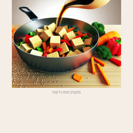
מוקפץ טופו וירקות