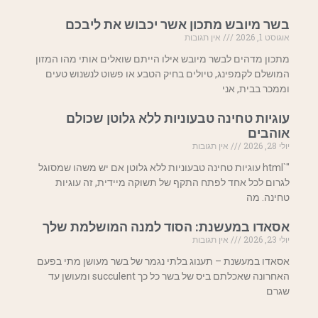
בשר מיובש מתכון אשר יכבוש את ליבכם
אוגוסט 1, 2026
אין תגובות
מתכון מדהים לבשר מיובש אילו הייתם שואלים אותי מהו המזון
המושלם לקמפינג, טיולים בחיק הטבע או פשוט לנשנוש טעים
וממכר בבית, אני
עוגיות טחינה טבעוניות ללא גלוטן שכולם
אוהבים
יולי 28, 2026
אין תגובות
"`html עוגיות טחינה טבעוניות ללא גלוטן אם יש משהו שמסוגל
לגרום לכל אחד לפתח התקף של תשוקה מיידית, זה עוגיות
טחינה. מה
אסאדו במעשנת: הסוד למנה המושלמת שלך
יולי 23, 2026
אין תגובות
אסאדו במעשנת – תענוג בלתי נגמר של בשר מעושן מתי בפעם
האחרונה שאכלתם ביס של בשר כל כך succulent ומעושן עד
שגרם