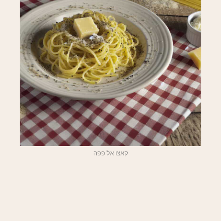
קאצו אל פפה