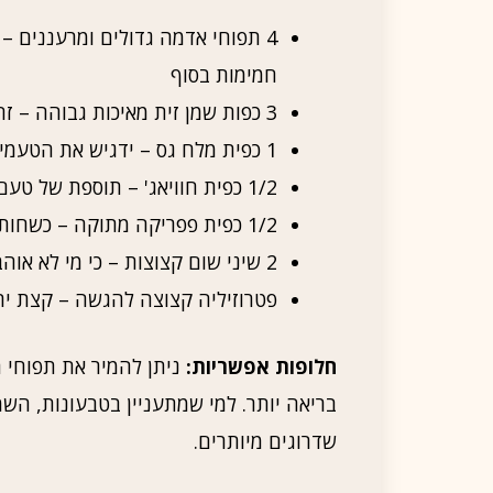
4 תפוחי אדמה גדולים ומרעננים –
חמימות בסוף
3 כפות שמן זית מאיכות גבוהה – זה מה שעושה את הנטפים לאגדי
1 כפית מלח גס – ידגיש את הטעמים בצורה מושלמת
1/2 כפית חוויאג' – תוספת של טעם שממש נמס בפה!
1/2 כפית פפריקה מתוקה – כשחותכים תפוחי האדמה, גם הם מתעוררים לחיים
2 שיני שום קצוצות – כי מי לא אוהב את הריח המדליק של שום?
פטרוזיליה קצוצה להגשה – קצת יר
חלופות אפשריות:
ניתן להמיר את תפוחי 
בריאה יותר. למי שמתעניין בטבעונות, השמן
שדרוגים מיותרים.