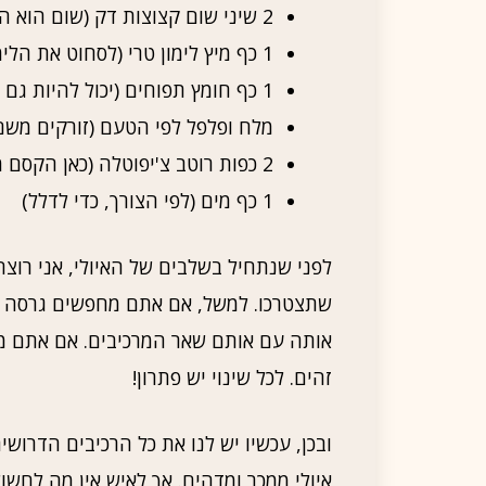
2 שיני שום קצוצות דק (שום הוא הבסיס לכל דבר טוב)
1 כף מיץ לימון טרי (לסחוט את הלימון באהבה)
1 כף חומץ תפוחים (יכול להיות גם חומץ יין לבן)
מלח ופלפל לפי הטעם (זורקים משם
2 כפות רוטב צ'יפוטלה (כאן הקסם מתחיל)
1 כף מים (לפי הצורך, כדי לדלל)
לפני שנתחיל בשלבים של האיולי, אני רו
שתצטרכו. למשל, אם אתם מחפשים גרסה טב
אותה עם אותם שאר המרכיבים. אם אתם מע
זהים. לכל שינוי יש פתרון!
ובכן, עכשיו יש לנו את כל הרכיבים הדרושי
איולי ממכר ומדהים. אך לאיש אין מה לחשו