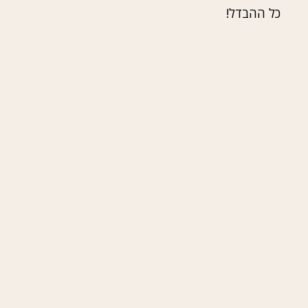
כל ההבדל!