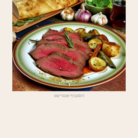
רוסטביף אנטריקוט