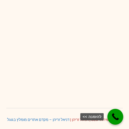
להזמנה >>
דניאל – שירותי SEO
|
דניאל זריהן
|
דניאל זריהן – מקדם אתרים מומלץ בגוגל