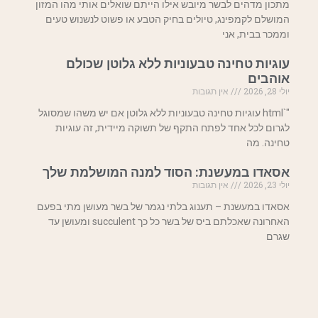
מתכון מדהים לבשר מיובש אילו הייתם שואלים אותי מהו המזון
המושלם לקמפינג, טיולים בחיק הטבע או פשוט לנשנוש טעים
וממכר בבית, אני
עוגיות טחינה טבעוניות ללא גלוטן שכולם
אוהבים
יולי 28, 2026
אין תגובות
"`html עוגיות טחינה טבעוניות ללא גלוטן אם יש משהו שמסוגל
לגרום לכל אחד לפתח התקף של תשוקה מיידית, זה עוגיות
טחינה. מה
אסאדו במעשנת: הסוד למנה המושלמת שלך
יולי 23, 2026
אין תגובות
אסאדו במעשנת – תענוג בלתי נגמר של בשר מעושן מתי בפעם
האחרונה שאכלתם ביס של בשר כל כך succulent ומעושן עד
שגרם