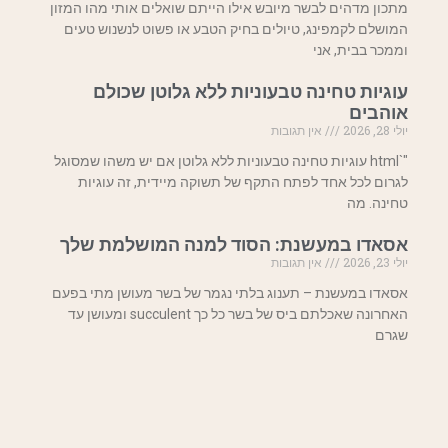
מתכון מדהים לבשר מיובש אילו הייתם שואלים אותי מהו המזון
המושלם לקמפינג, טיולים בחיק הטבע או פשוט לנשנוש טעים
וממכר בבית, אני
עוגיות טחינה טבעוניות ללא גלוטן שכולם
אוהבים
יולי 28, 2026
אין תגובות
"`html עוגיות טחינה טבעוניות ללא גלוטן אם יש משהו שמסוגל
לגרום לכל אחד לפתח התקף של תשוקה מיידית, זה עוגיות
טחינה. מה
אסאדו במעשנת: הסוד למנה המושלמת שלך
יולי 23, 2026
אין תגובות
אסאדו במעשנת – תענוג בלתי נגמר של בשר מעושן מתי בפעם
האחרונה שאכלתם ביס של בשר כל כך succulent ומעושן עד
שגרם