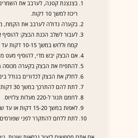
בצנצנת קטנה, לערבב את השמרים, 
ריכוז למשך 10 דקות.
בקערה גדולה לערבב את הקמח, מל
לעבור לשלב הכנת הבצק: להוסיף 
קמח וללוש במשך 10-15 דקות עד שהבצק מתגבש.
אם הבצק יבש מדי, להוסיף מעט מים
להתפיח את הבצק בקערה מכוסה ב
לחלק את הבצק לכדורים בגודל בינו
לתת להם להתרכך במשך 30 דקות נוספות.
לחמם תנור ל-220 מעלות צלזיוס.
לאפות במשך 15-20 דקות או עד שהלחם זהוב וקולני כשנוגעים בו.
לתת ללחם להתקרר לפני שפורסים. ו
אם אתם מחפשים ליצור גרסאות שונות, נית