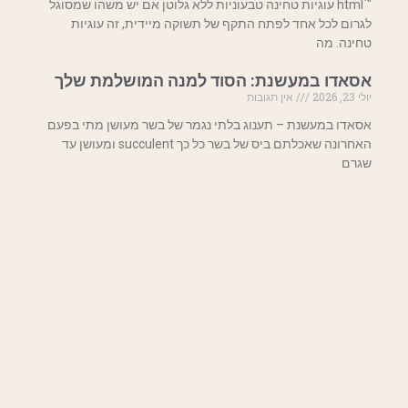
"`html עוגיות טחינה טבעוניות ללא גלוטן אם יש משהו שמסוגל
לגרום לכל אחד לפתח התקף של תשוקה מיידית, זה עוגיות
טחינה. מה
אסאדו במעשנת: הסוד למנה המושלמת שלך
יולי 23, 2026
אין תגובות
אסאדו במעשנת – תענוג בלתי נגמר של בשר מעושן מתי בפעם
האחרונה שאכלתם ביס של בשר כל כך succulent ומעושן עד
שגרם