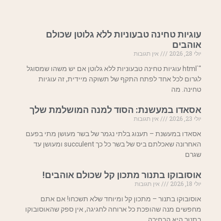
עוגיות טחינה טבעוניות ללא גלוטן שכולם
אוהבים
יולי 28, 2026
אין תגובות
"`html עוגיות טחינה טבעוניות ללא גלוטן אם יש משהו שמסוגל
לגרום לכל אחד לפתח התקף של תשוקה מיידית, זה עוגיות
טחינה. מה
אסאדו במעשנת: הסוד למנה המושלמת שלך
יולי 23, 2026
אין תגובות
אסאדו במעשנת – תענוג בלתי נגמר של בשר מעושן מתי בפעם
האחרונה שאכלתם ביס של בשר כל כך succulent ומעושן עד
שגרם
אוסובוקו בתנור מתכון קל שכולם אוהבים!
יולי 18, 2026
אין תגובות
אוסובוקו בתנור – מתכון קל ומיוחד שלא תשכחו! אם אתם
מחפשים מנה שהופכת כל ארוחה לחגיגה, אין ספק שהאוסובוקו
בתנור היא הבחירה