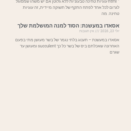
"`html עוגיות טחינה טבעוניות ללא גלוטן אם יש משהו שמסוגל
לגרום לכל אחד לפתח התקף של תשוקה מיידית, זה עוגיות
טחינה. מה
אסאדו במעשנת: הסוד למנה המושלמת שלך
יולי 23, 2026
אין תגובות
אסאדו במעשנת – תענוג בלתי נגמר של בשר מעושן מתי בפעם
האחרונה שאכלתם ביס של בשר כל כך succulent ומעושן עד
שגרם