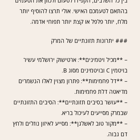
בין כל השלבים, הקפידו לטעום ולכוון את הטעמים
בהתאם לטעמכם האישי. אולי תרצו להוסיף יותר
מלח, יותר פלפל או קצת יותר תפוחי אדמה.
### יתרונות תזונתיים של המרק
– **מכיל ויטמינים**: ארטישוק ירושלמי עשיר
בויטמין C ובויטמינים מסוג B.
– **דל פחמימות**: פתרון מצוין לאלו הנשמרים
מדיאטה דלת פחמימות.
– **עושר בסיבים תזונתיים**: הסיבים התזונתיים
שבמרק מסייעים לעיכול בריא.
– **מקור טוב לאשלגן**: מסייע לאיזון נוזלים ולחץ
דם גבוה.