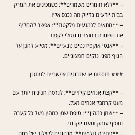
– **ללא חומרים משמרים**: כשמכינים את המרק
בבית יודעים בדיוק מה נכנס אליו.
– **מתאים לנמנעים מלקטוז**: אפשר להחליף
את השמנת במוצרים נטולי לקטוז.
– **אנטי-אוקסידנטים טבעיים**: מסייע להגן על
הגוף מפני נזקים חמצוניים.
### תוספות או שדרוגים אפשריים למתכון
– **קצת אגוזים קלויים**: לגרסה חגיגית יותר עם
מעט קרמבל אגוזים מעל.
– **שמן כמהין**: טיפת שמן כמהין מעל כל קערה
תוסיף עומק וטעם יוקרתי.
– **טחינה גולמית**: מנהוגים לשילוב של כמה