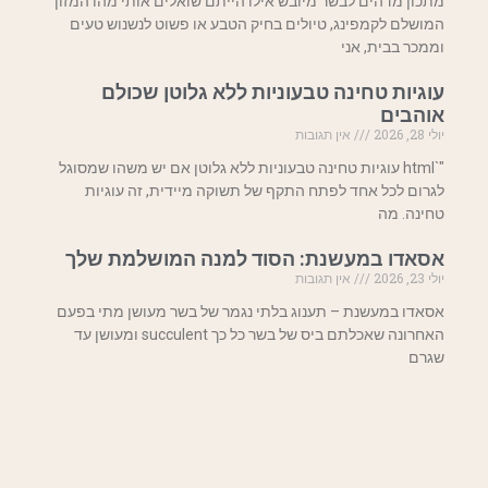
מתכון מדהים לבשר מיובש אילו הייתם שואלים אותי מהו המזון
המושלם לקמפינג, טיולים בחיק הטבע או פשוט לנשנוש טעים
וממכר בבית, אני
עוגיות טחינה טבעוניות ללא גלוטן שכולם
אוהבים
יולי 28, 2026
אין תגובות
"`html עוגיות טחינה טבעוניות ללא גלוטן אם יש משהו שמסוגל
לגרום לכל אחד לפתח התקף של תשוקה מיידית, זה עוגיות
טחינה. מה
אסאדו במעשנת: הסוד למנה המושלמת שלך
יולי 23, 2026
אין תגובות
אסאדו במעשנת – תענוג בלתי נגמר של בשר מעושן מתי בפעם
האחרונה שאכלתם ביס של בשר כל כך succulent ומעושן עד
שגרם