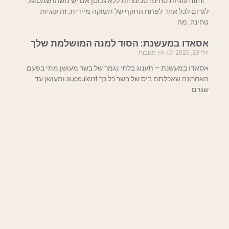
"`html עוגיות טחינה טבעוניות ללא גלוטן אם יש משהו שמסוגל
לגרום לכל אחד לפתח התקף של תשוקה מיידית, זה עוגיות
טחינה. מה
אסאדו במעשנת: הסוד למנה המושלמת שלך
יולי 23, 2026
אין תגובות
אסאדו במעשנת – תענוג בלתי נגמר של בשר מעושן מתי בפעם
האחרונה שאכלתם ביס של בשר כל כך succulent ומעושן עד
שגרם