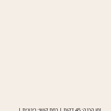
זמן הכנה: 45 דקות | רמת קושי: בינונית |