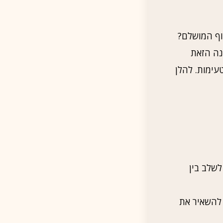
עוף המושלם?
נה הזאת
טעימות. להלן
 לשלב בין
א להשאיר את