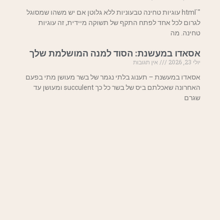
"`html עוגיות טחינה טבעוניות ללא גלוטן אם יש משהו שמסוגל
לגרום לכל אחד לפתח התקף של תשוקה מיידית, זה עוגיות
טחינה. מה
אסאדו במעשנת: הסוד למנה המושלמת שלך
יולי 23, 2026
אין תגובות
אסאדו במעשנת – תענוג בלתי נגמר של בשר מעושן מתי בפעם
האחרונה שאכלתם ביס של בשר כל כך succulent ומעושן עד
שגרם