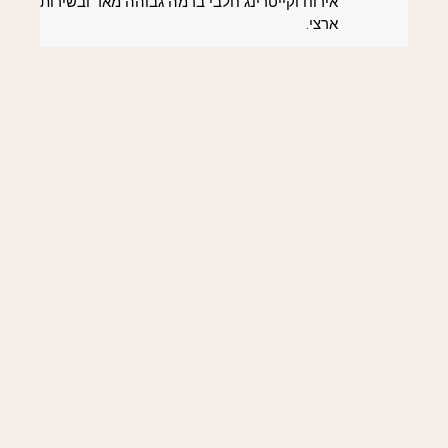
אירוח וקייטרינג חלבי ברמה גבוהה מאד ובשירות
ארצי.