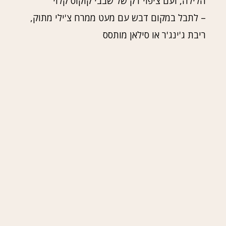
הלילה, ועם ציפוי דק של שבבי קוקוס קלוי
– לתבל במקום דבש עם מעט ממרח צ'ילי מתוק,
ריבת ג'ינג'ר או סילאן מותסס