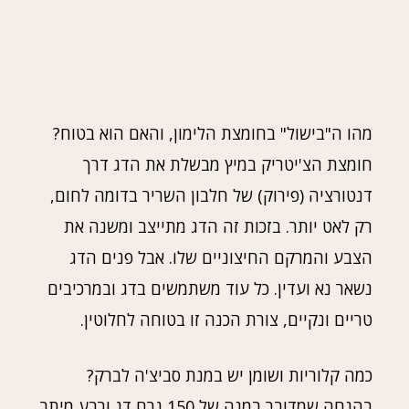
מהו ה"בישול" בחומצת הלימון, והאם הוא בטוח?
חומצת הצ'יטריק במיץ מבשלת את הדג דרך
דנטורציה (פירוק) של חלבון השריר בדומה לחום,
רק לאט יותר. בזכות זה הדג מתייצב ומשנה את
הצבע והמרקם החיצוניים שלו. אבל פנים הדג
נשאר נא ועדין. כל עוד משתמשים בדג ובמרכיבים
טריים ונקיים, צורת הכנה זו בטוחה לחלוטין.
כמה קלוריות ושומן יש במנת סביצ'ה לברק?
בהנחה שמדובר במנה של 150 גרם דג ורבע מיתר