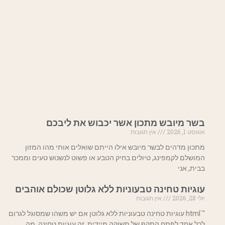
בשר מיובש מתכון אשר יכבוש את ליבכם
אוגוסט 1, 2026
אין תגובות
מתכון מדהים לבשר מיובש אילו הייתם שואלים אותי מהו המזון
המושלם לקמפינג, טיולים בחיק הטבע או פשוט לנשנוש טעים וממכר
בבית, אני
עוגיות טחינה טבעוניות ללא גלוטן שכולם אוהבים
יולי 28, 2026
אין תגובות
"`html עוגיות טחינה טבעוניות ללא גלוטן אם יש משהו שמסוגל לגרום
לכל אחד לפתח התקף של תשוקה מיידית, זה עוגיות טחינה. מה