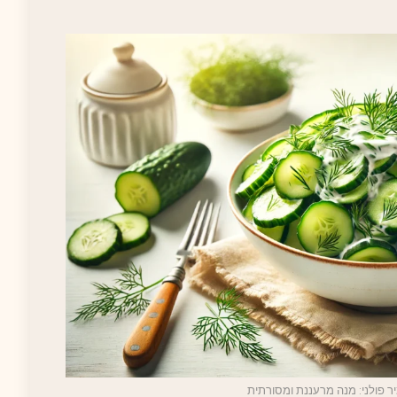
ר פולני: מנה מרעננת ומסורתית