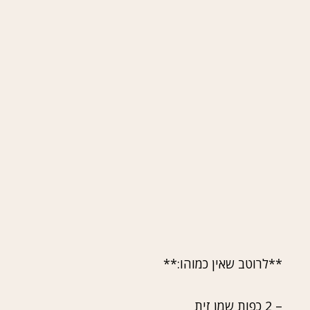
**לרוטב שאין כמוהו:**
– 2 כפות שמן זית