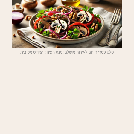
סלט פטריות חם לאירוח מושלם: מנת הפינוק האולטימטיבית