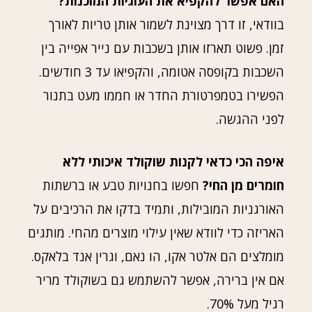
האם אפשר להקפיא את העוגיות המוכנות?
בוודאי, זו דרך מצוינת לשמור אותן טריות לאורך
זמן. פשוט תארזו אותן בשכבות עם נייר אפייה בין
השכבות בקופסה אטומה, והקפיאו עד 3 חודשים.
הפשירו בטמפרטורת החדר או חממו מעט בתנור
לפני ההגשה.
איפה הכי כדאי לקנות שוקולד איכותי ללא
חומרים מן החי?
חפשו בחנויות טבע או ברשתות
האורגניות המובילות, ותמיד בדקו את הרכיבים על
האריזה כדי לוודא שאין עילוי מוצרים מהחי. מותגים
מומלצים הם אלטר אקו, הו נאם, וגרין אנד בלאקס.
אם אין ברירה, אפשר להשתמש גם בשוקולד מריר
רגיל מעל 70%.