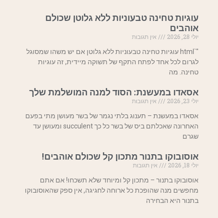
עוגיות טחינה טבעוניות ללא גלוטן שכולם
אוהבים
יולי 28, 2026
אין תגובות
"`html עוגיות טחינה טבעוניות ללא גלוטן אם יש משהו שמסוגל
לגרום לכל אחד לפתח התקף של תשוקה מיידית, זה עוגיות
טחינה. מה
אסאדו במעשנת: הסוד למנה המושלמת שלך
יולי 23, 2026
אין תגובות
אסאדו במעשנת – תענוג בלתי נגמר של בשר מעושן מתי בפעם
האחרונה שאכלתם ביס של בשר כל כך succulent ומעושן עד
שגרם
אוסובוקו בתנור מתכון קל שכולם אוהבים!
יולי 18, 2026
אין תגובות
אוסובוקו בתנור – מתכון קל ומיוחד שלא תשכחו! אם אתם
מחפשים מנה שהופכת כל ארוחה לחגיגה, אין ספק שהאוסובוקו
בתנור היא הבחירה