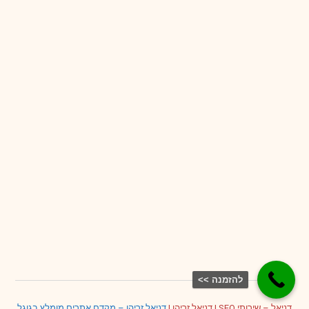
להזמנה >>
דניאל – שירותי SEO
|
דניאל זריהן
|
דניאל זריהן – מקדם אתרים מומלץ בגוגל