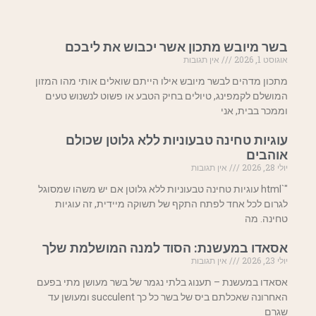
בשר מיובש מתכון אשר יכבוש את ליבכם
אוגוסט 1, 2026
אין תגובות
מתכון מדהים לבשר מיובש אילו הייתם שואלים אותי מהו המזון
המושלם לקמפינג, טיולים בחיק הטבע או פשוט לנשנוש טעים
וממכר בבית, אני
עוגיות טחינה טבעוניות ללא גלוטן שכולם
אוהבים
יולי 28, 2026
אין תגובות
"`html עוגיות טחינה טבעוניות ללא גלוטן אם יש משהו שמסוגל
לגרום לכל אחד לפתח התקף של תשוקה מיידית, זה עוגיות
טחינה. מה
אסאדו במעשנת: הסוד למנה המושלמת שלך
יולי 23, 2026
אין תגובות
אסאדו במעשנת – תענוג בלתי נגמר של בשר מעושן מתי בפעם
האחרונה שאכלתם ביס של בשר כל כך succulent ומעושן עד
שגרם