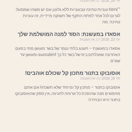
יולי 28, 2026
אין תגובות
"`html עוגיות טחינה טבעוניות ללא גלוטן אם יש משהו שמסוגל
לגרום לכל אחד לפתח התקף של תשוקה מיידית, זה עוגיות
טחינה. מה
אסאדו במעשנת: הסוד למנה המושלמת שלך
יולי 23, 2026
אין תגובות
אסאדו במעשנת – תענוג בלתי נגמר של בשר מעושן מתי בפעם
האחרונה שאכלתם ביס של בשר כל כך succulent ומעושן עד
שגרם
אוסובוקו בתנור מתכון קל שכולם אוהבים!
יולי 18, 2026
אין תגובות
אוסובוקו בתנור – מתכון קל ומיוחד שלא תשכחו! אם אתם
מחפשים מנה שהופכת כל ארוחה לחגיגה, אין ספק שהאוסובוקו
בתנור היא הבחירה