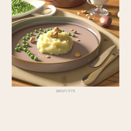
פירה רובושון