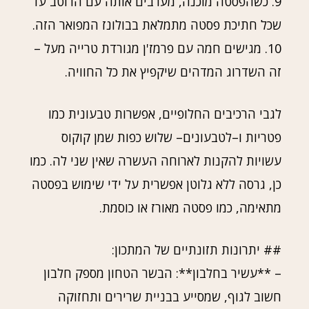
9. כשהפסטה מוכנה, מערבים אותה עם הרוטב עד
שכל חתיכת פסטה מתמלאת בבולונז המפואר הזה.
10. מגישים חמה עם פרמז'ן מגורדת טרייה מעל –
זה השדרוג המדהים שיקפיץ את כל החוויה.
לגבי הרכיבים החלופיים, אפשרות טבעונית כמו
פטריות ו–לטבעונים– שלוש כפות שמן קוקוס
עשויות להקנות לארוחה העשרה שאין שני לה. כמו
כן, גרסה ללא גלוטן אפשרית על ידי שימוש בפסטה
מתאימה, כמו פסטה מאורז או כוסמת.
## יתרונות תזונתיים של המתכון:
– **עשיר בחלבון**: הבשר הטחון מספק חלבון
חשוב לגוף, שמסייע בבניית שרירים ותחזוקה