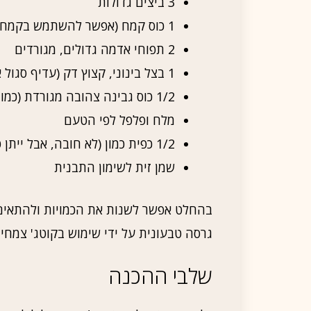
3 ביצים גדולות
1 כוס קמח (אפשר להשתמש בקמח חצי מלא למי שמחפש גרסה בריאה)
2 תפוחי אדמה גדולים, מגורדים
1 בצל בינוני, קצוץ דק (עדיף סגול או לבן – מבחינת טעמים)
1/2 כוס גבינה צהובה מגורדת (כמובן אפשר גם גבינת פטה למי שאוהב)
מלח ופלפל לפי הטעם
1/2 כפית כמון (לא חובה, אבל ייתן טוויסט מעניין)
שמן זית לשימון התבנית
בהחלט אפשר לשנות את הכמויות ולהתאים 
גרסה טבעונית על ידי שימוש בקוטג' צמחי,
שלבי ההכנה