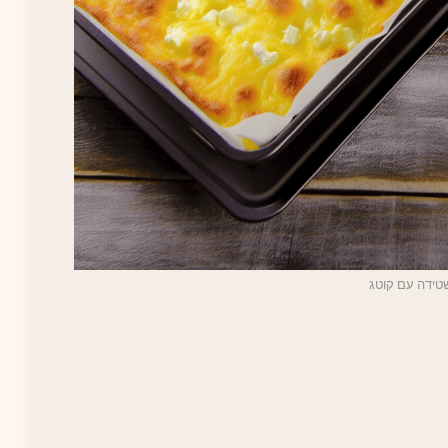
טידה עם קוטג