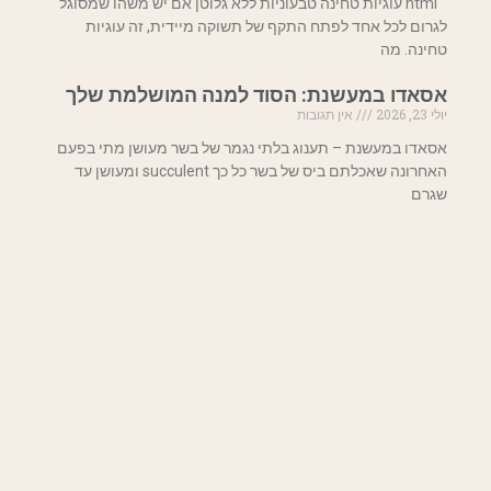
"`html עוגיות טחינה טבעוניות ללא גלוטן אם יש משהו שמסוגל
לגרום לכל אחד לפתח התקף של תשוקה מיידית, זה עוגיות
טחינה. מה
אסאדו במעשנת: הסוד למנה המושלמת שלך
יולי 23, 2026
אין תגובות
אסאדו במעשנת – תענוג בלתי נגמר של בשר מעושן מתי בפעם
האחרונה שאכלתם ביס של בשר כל כך succulent ומעושן עד
שגרם