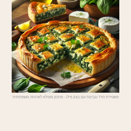
פשטידת תרד וגבינות עם בצק פילו - מתכון מופלא לארוחה משפחתית