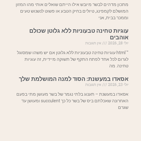
מתכון מדהים לבשר מיובש אילו הייתם שואלים אותי מהו המזון
המושלם לקמפינג, טיולים בחיק הטבע או פשוט לנשנוש טעים
וממכר בבית, אני
עוגיות טחינה טבעוניות ללא גלוטן שכולם
אוהבים
יולי 28, 2026
אין תגובות
"`html עוגיות טחינה טבעוניות ללא גלוטן אם יש משהו שמסוגל
לגרום לכל אחד לפתח התקף של תשוקה מיידית, זה עוגיות
טחינה. מה
אסאדו במעשנת: הסוד למנה המושלמת שלך
יולי 23, 2026
אין תגובות
אסאדו במעשנת – תענוג בלתי נגמר של בשר מעושן מתי בפעם
האחרונה שאכלתם ביס של בשר כל כך succulent ומעושן עד
שגרם