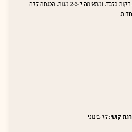
בברזל וויטמינים. השקשוקה מוכנה תוך 30 דקות בלבד, ומתאימה ל-2-3 מנות. הכנתה קלה
חדות.
גת קושי:
קל-בינוני