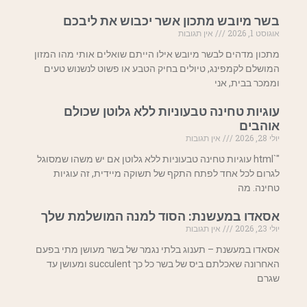
בשר מיובש מתכון אשר יכבוש את ליבכם
אוגוסט 1, 2026
אין תגובות
מתכון מדהים לבשר מיובש אילו הייתם שואלים אותי מהו המזון
המושלם לקמפינג, טיולים בחיק הטבע או פשוט לנשנוש טעים
וממכר בבית, אני
עוגיות טחינה טבעוניות ללא גלוטן שכולם
אוהבים
יולי 28, 2026
אין תגובות
"`html עוגיות טחינה טבעוניות ללא גלוטן אם יש משהו שמסוגל
לגרום לכל אחד לפתח התקף של תשוקה מיידית, זה עוגיות
טחינה. מה
אסאדו במעשנת: הסוד למנה המושלמת שלך
יולי 23, 2026
אין תגובות
אסאדו במעשנת – תענוג בלתי נגמר של בשר מעושן מתי בפעם
האחרונה שאכלתם ביס של בשר כל כך succulent ומעושן עד
שגרם