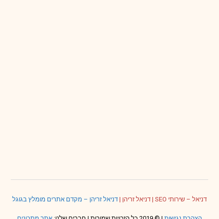
דניאל – שירותי SEO
|
דניאל זריהן
|
דניאל זריהן – מקדם אתרים מומלץ בגוגל
הצהרת נגישות
| © 2019 כל הזכויות שמורות | חברים שלנו:
אתר מתכונים