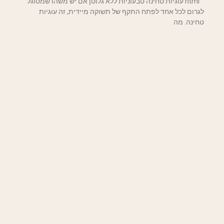
"`html עוגיות טחינה טבעוניות ללא גלוטן אם יש משהו שמסוגל
לגרום לכל אחד לפתח התקף של תשוקה מיידית, זה עוגיות
טחינה. מה