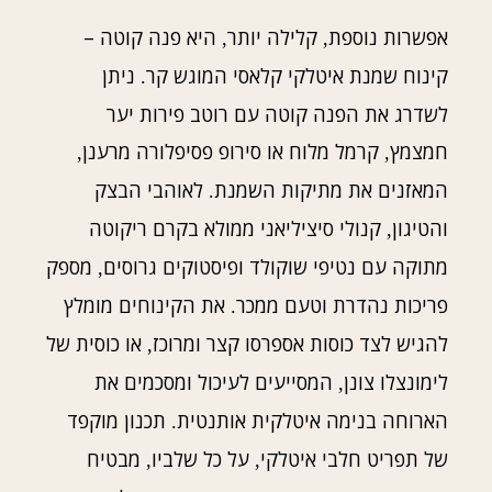
אפשרות נוספת
קלילה יותר
היא פנה קוטה –
,
,
קינוח שמנת איטלקי קלאסי המוגש קר
ניתן
.
לשדרג את הפנה קוטה עם רוטב פירות יער
חמצמץ
קרמל מלוח או סירופ פסיפלורה מרענן
,
,
המאזנים את מתיקות השמנת
לאוהבי הבצק
.
והטיגון
קנולי סיציליאני ממולא בקרם ריקוטה
,
מתוקה עם נטיפי שוקולד ופיסטוקים גרוסים
מספק
,
פריכות נהדרת וטעם ממכר
את הקינוחים מומלץ
.
להגיש לצד כוסות אספרסו קצר ומרוכז
או כוסית של
,
לימונצלו צונן
המסייעים לעיכול ומסכמים את
,
הארוחה בנימה איטלקית אותנטית
תכנון מוקפד
.
של תפריט חלבי איטלקי
על כל שלביו
מבטיח
,
,