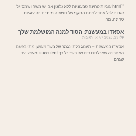
"`html עוגיות טחינה טבעוניות ללא גלוטן אם יש משהו שמסוגל
לגרום לכל אחד לפתח התקף של תשוקה מיידית, זה עוגיות
טחינה. מה
אסאדו במעשנת: הסוד למנה המושלמת שלך
יולי 23, 2026
אין תגובות
אסאדו במעשנת – תענוג בלתי נגמר של בשר מעושן מתי בפעם
האחרונה שאכלתם ביס של בשר כל כך succulent ומעושן עד
שגרם